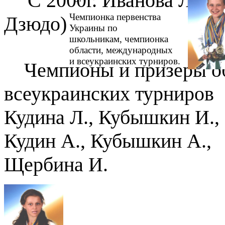
С 2000г.
Иванова Л. (
Чемпионка первенства
Дзюдо)
Украины по
школьникам, чемпионка
области,
международных
и всеукраинских турниров.
Чемпионы и призеры о
всеукраинских турниров
Кудина Л.,
Кубышкин
И.,
Кудин А.,
Кубышкин
А.,
Щербина И.