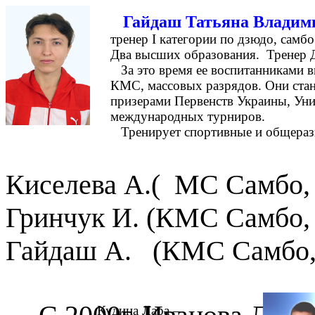
Гайдаш Татьяна Владим
тренер I
категории по дзюдо, самбо
Два высших образования. Тренер
За это время ее воспитанниками
КМС, массовых разрядов. Они ста
призерами Первенств Украины, Уни
международных турниров.
Тренирует спортивные и
общера
Киселева А.
(
МС Самбо,
Гринчук
И. (КМС Самбо,
Гайдаш
А.
(КМС Самбо
Кудина Лара –